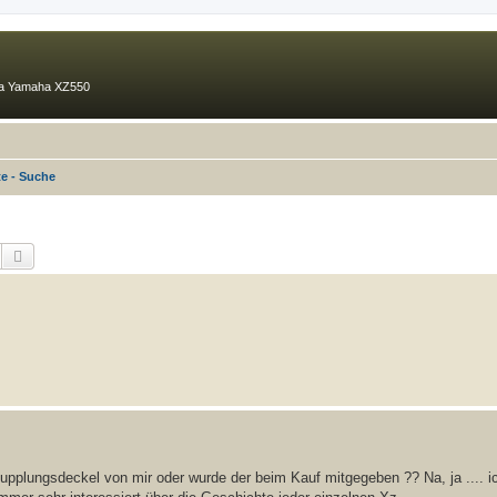
ma Yamaha XZ550
te - Suche
Suche
Erweiterte Suche
pplungsdeckel von mir oder wurde der beim Kauf mitgegeben ?? Na, ja .... ic