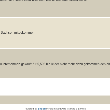
immer sehr interessiert über die Geschichte jeder einzelnen Xz
aus Sachsen mitbekommen.
auunternehmen gekauft für 5,50€ bin leider nicht mehr dazu gekommen den e
Powered by
phpBB
® Forum Software © phpBB Limited