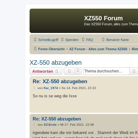
XZ550 Forum
Das XZ550 Forum, alles zum The
Schnellzugriff
Spenden
FAQ
Benutzer Karte
Foren-Übersicht
XZ Forum - Alles zum Thema XZ550
Bie
XZ-550 abzugeben
Antworten
Re: XZ-550 abzugeben
B
von
Kai_1974
»
So 14. Feb 2021, 22:22
e
i
So nu is se weg die Ixxe
t
r
a
g
Re: XZ-550 abzugeben
B
von
XZ-Ernie
»
Mi 17. Feb 2021, 10:38
e
i
irgendwie kam die mir bekannt vor . Stammt der Wedi im Ku
t