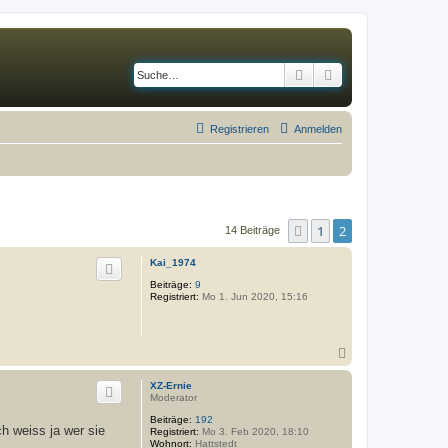
Suche
Erweiterte Suche
Registrieren
Anmelden
1
2
Vorherige
14 Beiträge
Kai_1974
Beiträge:
9
Registriert:
Mo 1. Jun 2020, 15:16
N
a
c
XZ-Ernie
h
Moderator
o
Beiträge:
192
b
h weiss ja wer sie
Registriert:
Mo 3. Feb 2020, 18:10
e
Wohnort:
Hattstedt