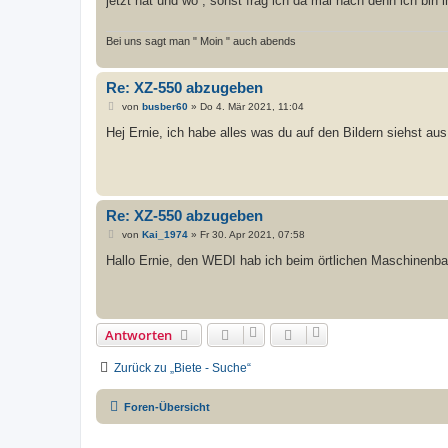
jetzt hat und wo , sonst frag ich da mal nach denn ich bin 
r
a
g
Bei uns sagt man " Moin " auch abends
Re: XZ-550 abzugeben
B
von
busber60
»
Do 4. Mär 2021, 11:04
e
i
Hej Ernie, ich habe alles was du auf den Bildern siehst 
t
r
a
g
Re: XZ-550 abzugeben
B
von
Kai_1974
»
Fr 30. Apr 2021, 07:58
e
i
Hallo Ernie, den WEDI hab ich beim örtlichen Maschinenb
t
r
a
g
Antworten
Zurück zu „Biete - Suche“
Foren-Übersicht